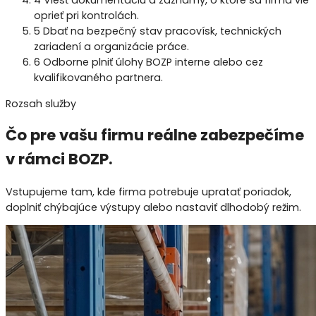
4
Viesť dokumentáciu a záznamy, o ktoré sa firma vie
oprieť pri kontrolách.
5
Dbať na bezpečný stav pracovísk, technických
zariadení a organizácie práce.
6
Odborne plniť úlohy BOZP interne alebo cez
kvalifikovaného partnera.
Rozsah služby
Čo pre vašu firmu reálne zabezpečíme
v rámci
BOZP
.
Vstupujeme tam, kde firma potrebuje upratať poriadok,
doplniť chýbajúce výstupy alebo nastaviť dlhodobý režim.