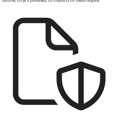
Zistíme, čo je v poriadku, čo chýba a čo treba doplniť.