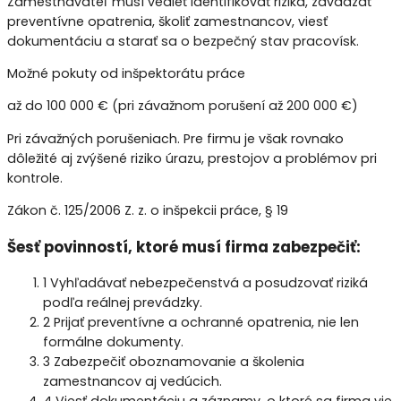
Zamestnávateľ musí vedieť identifikovať riziká, zavádzať
preventívne opatrenia, školiť zamestnancov, viesť
dokumentáciu a starať sa o bezpečný stav pracovísk.
Možné pokuty od inšpektorátu práce
až do 100 000 € (pri závažnom porušení až 200 000 €)
Pri závažných porušeniach. Pre firmu je však rovnako
dôležité aj zvýšené riziko úrazu, prestojov a problémov pri
kontrole.
Zákon č. 125/2006 Z. z. o inšpekcii práce, § 19
Šesť povinností, ktoré musí firma zabezpečiť:
1
Vyhľadávať nebezpečenstvá a posudzovať riziká
podľa reálnej prevádzky.
2
Prijať preventívne a ochranné opatrenia, nie len
formálne dokumenty.
3
Zabezpečiť oboznamovanie a školenia
zamestnancov aj vedúcich.